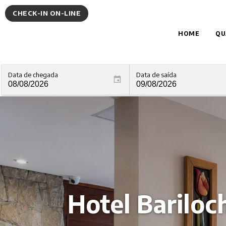
CHECK-IN ON-LINE
HOME
QU
Data de chegada
Data de saída
Hotel Bariloc