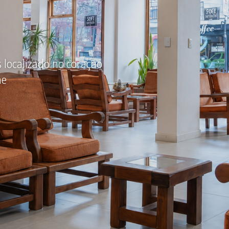
s localizado no coração
he